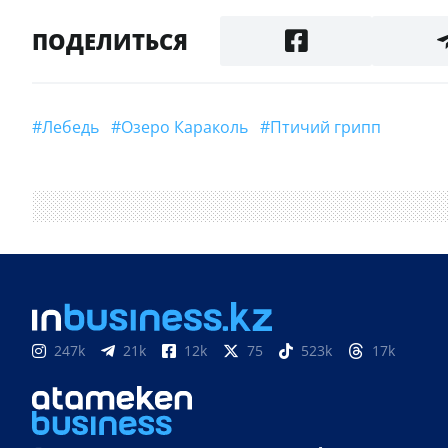
ПОДЕЛИТЬСЯ
#лебедь
#озеро Караколь
#Птичий грипп
247k
21k
12k
75
523k
17k