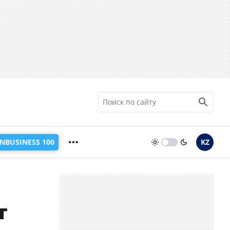
INBUSINESS 100
KZ
т