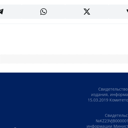
Свидетельство
издания, информа
15.03.2019 Комите
Свидетельс
№KZ23VJB000001
информации Министе