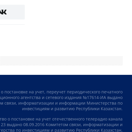
 о постановке на учет, переучет периодического печатного
ционного агентства и сетевого издания №17614-ИА выдано
том связи, информатизации и информации Министерства по
инвестициям и развитию Республики Казахстан.
тво о постановке на учет отечественного телерадио канала
23 выдано 08.09.2016 Комитетом связи, информатизации и
рства по инвестициям и развитию Республики Казахстан.