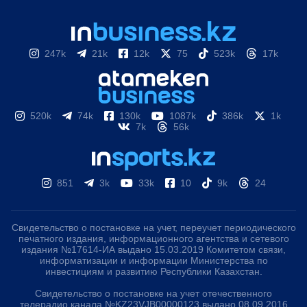
247k
21k
12k
75
523k
17k
520k
74k
130k
1087k
386k
1k
7k
56k
851
3k
33k
10
9k
24
Свидетельство о постановке на учет, переучет периодического
печатного издания, информационного агентства и сетевого
издания №17614-ИА выдано 15.03.2019 Комитетом связи,
информатизации и информации Министерства по
инвестициям и развитию Республики Казахстан.
Свидетельство о постановке на учет отечественного
телерадио канала №KZ23VJB00000123 выдано 08.09.2016