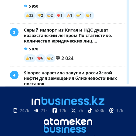
247k
21k
12k
75
523k
17k