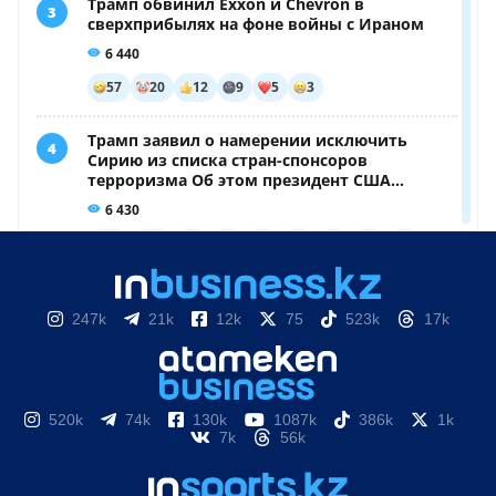
247k
21k
12k
75
523k
17k
520k
74k
130k
1087k
386k
1k
7k
56k