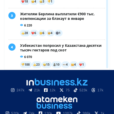
247k
21k
12k
75
523k
17k
520k
74k
130k
1087k
386k
1k