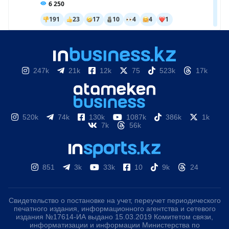
247k
21k
12k
75
523k
17k
520k
74k
130k
1087k
386k
1k
7k
56k
851
3k
33k
10
9k
24
Свидетельство о постановке на учет, переучет периодического
печатного издания, информационного агентства и сетевого
издания №17614-ИА выдано 15.03.2019 Комитетом связи,
информатизации и информации Министерства по