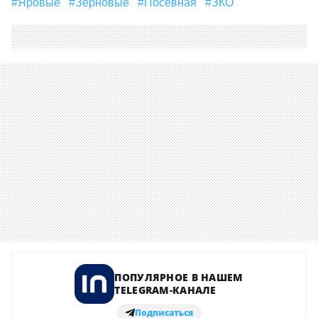
#Яровые
#зерновые
#Посевная
#ЗКО