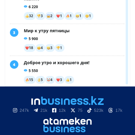
247k
21k
12k
75
523k
17k