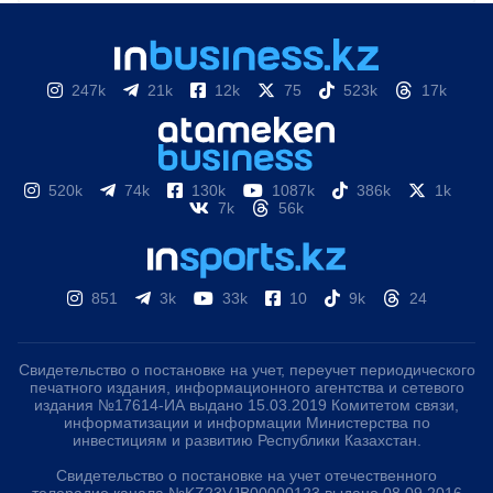
247k
21k
12k
75
523k
17k
520k
74k
130k
1087k
386k
1k
7k
56k
851
3k
33k
10
9k
24
Свидетельство о постановке на учет, переучет периодического
печатного издания, информационного агентства и сетевого
издания №17614-ИА выдано 15.03.2019 Комитетом связи,
информатизации и информации Министерства по
инвестициям и развитию Республики Казахстан.
Свидетельство о постановке на учет отечественного