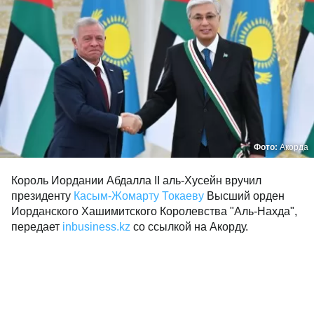
Фото:
Акорда
Король Иордании Абдалла II аль-Хусейн вручил
президенту
Касым-Жомарту Токаеву
Высший орден
Иорданского Хашимитского Королевства "Аль-Нахда",
передает
inbusiness.kz
со ссылкой на Акорду.