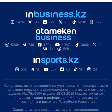
247k
21k
12k
75
523k
17k
520k
74k
130k
1087k
386k
1k
7k
56k
851
3k
33k
10
9k
24
Свидетельство о постановке на учет, переучет периодического
печатного издания, информационного агентства и сетевого
издания №17614-ИА выдано 15.03.2019 Комитетом связи,
информатизации и информации Министерства по
инвестициям и развитию Республики Казахстан.
Свидетельство о постановке на учет отечественного