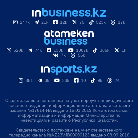
247k
21k
12k
75
523k
17k
520k
74k
130k
1087k
386k
1k
7k
56k
851
3k
33k
10
9k
24
Свидетельство о постановке на учет, переучет периодического
печатного издания, информационного агентства и сетевого
издания №17614-ИА выдано 15.03.2019 Комитетом связи,
информатизации и информации Министерства по
инвестициям и развитию Республики Казахстан.
Свидетельство о постановке на учет отечественного
телерадио канала №KZ23VJB00000123 выдано 08.09.2016