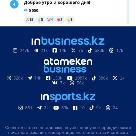
247k
21k
12k
75
523k
17k
520k
74k
130k
1087k
386k
1k
7k
56k
851
3k
33k
10
9k
24
Свидетельство о постановке на учет, переучет периодического
печатного издания, информационного агентства и сетевого