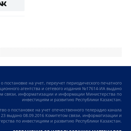
 о постановке на учет, переучет периодического печатного
ционного агентства и сетевого издания №17614-ИА выдано
том связи, информатизации и информации Министерства по
инвестициям и развитию Республики Казахстан.
тво о постановке на учет отечественного телерадио канала
23 выдано 08.09.2016 Комитетом связи, информатизации и
рства по инвестициям и развитию Республики Казахстан.