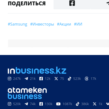
ПОДЕЛИТЬСЯ
#Samsung
#инвесторы
#акции
#ИИ
247k
21k
12k
75
523k
17k
520k
74k
130k
1087k
386k
1k