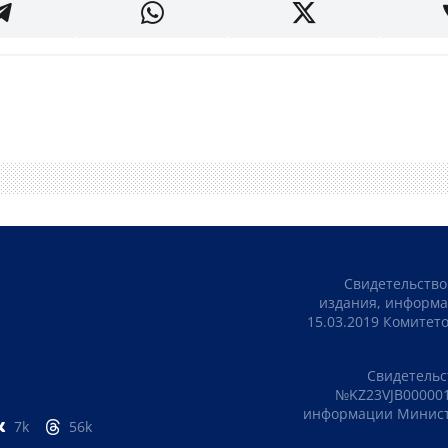
Свидетельство
издания, информа
15.03.2019 Комите
Свидетельс
№KZ23VJB000001
информации Министе
7k
56k