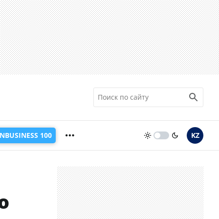
INBUSINESS 100
KZ
о