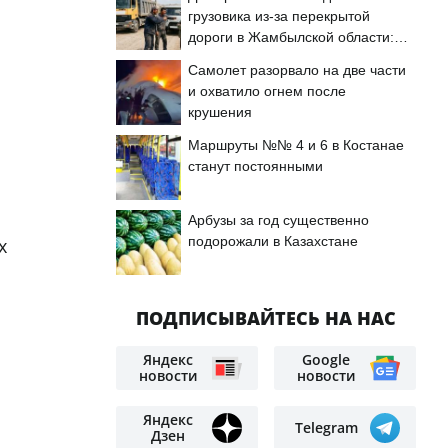
грузовика из-за перекрытой
дороги в Жамбылской области:
подробности
Самолет разорвало на две части
и охватило огнем после
крушения
Маршруты №№ 4 и 6 в Костанае
станут постоянными
Арбузы за год существенно
подорожали в Казахстане
х
ПОДПИСЫВАЙТЕСЬ НА НАС
Яндекс
Google
новости
новости
Яндекс
Telegram
Дзен