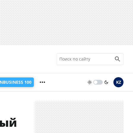
INBUSINESS 100
KZ
мый