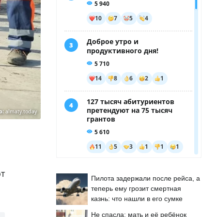
о:
almaty.today
ют
Пилота задержали после рейса, а
теперь ему грозит смертная
казнь: что нашли в его сумке
Не спасла: мать и её ребёнок