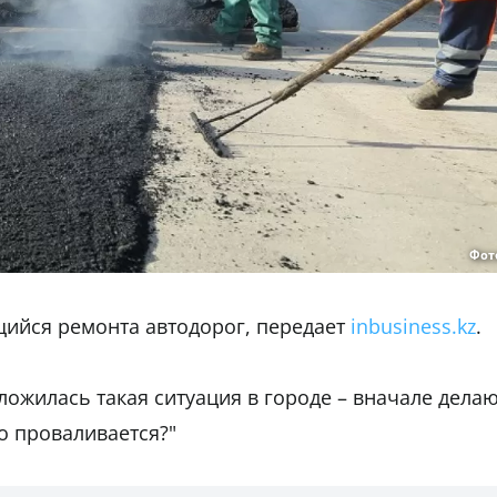
Фот
щийся ремонта автодорог, передает
inbusiness.kz
.
ложилась такая ситуация в городе – вначале дела
о проваливается?"