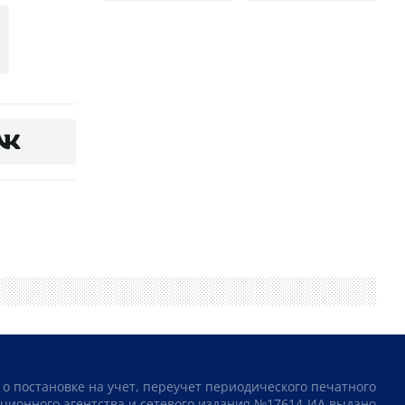
 о постановке на учет, переучет периодического печатного
ционного агентства и сетевого издания №17614-ИА выдано