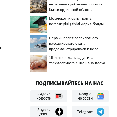
нелегально добывала золото в
Кызылординской области
Мемлекеттік білім гранты
иегерлерінің тізімі жария болды
Первый полёт беспилотного
пассажирского судна
ы
продемонстрировали в небе
Астаны
18-летняя мать задушила
трёхмесячного сына из-за плача
ПОДПИСЫВАЙТЕСЬ НА НАС
Яндекс
Google
новости
новости
Яндекс
Telegram
Дзен