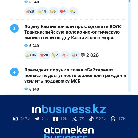
247k
21k
12k
75
523k
17k