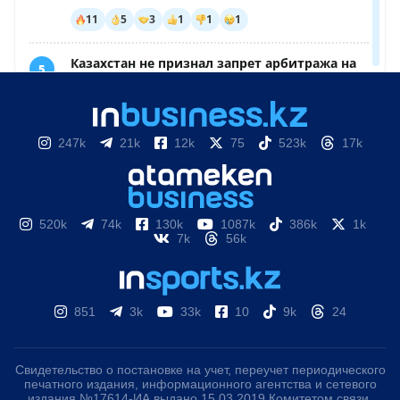
247k
21k
12k
75
523k
17k
520k
74k
130k
1087k
386k
1k
7k
56k
851
3k
33k
10
9k
24
Свидетельство о постановке на учет, переучет периодического
печатного издания, информационного агентства и сетевого
издания №17614-ИА выдано 15.03.2019 Комитетом связи,