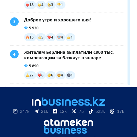
247k
21k
12k
75
523k
17k