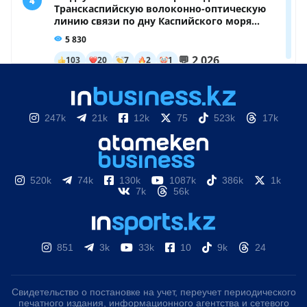
247k
21k
12k
75
523k
17k
520k
74k
130k
1087k
386k
1k
7k
56k
851
3k
33k
10
9k
24
Свидетельство о постановке на учет, переучет периодического
печатного издания, информационного агентства и сетевого