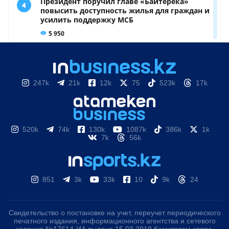
247k
21k
12k
75
523k
17k
520k
74k
130k
1087k
386k
1k
7k
56k
851
3k
33k
10
9k
24
Свидетельство о постановке на учет, переучет периодического
печатного издания, информационного агентства и сетевого