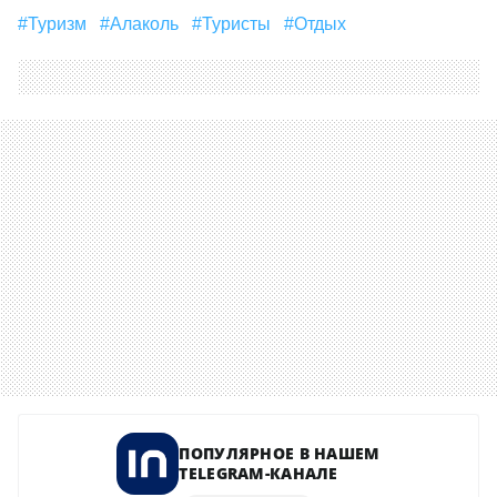
#туризм
#Алаколь
#туристы
#отдых