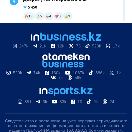
247k
21k
12k
75
523k
17k
520k
74k
130k
1087k
386k
1k
7k
56k
851
3k
33k
10
9k
24
Свидетельство о постановке на учет, переучет периодического
печатного издания, информационного агентства и сетевого
издания №17614-ИА выдано 15.03.2019 Комитетом связи,