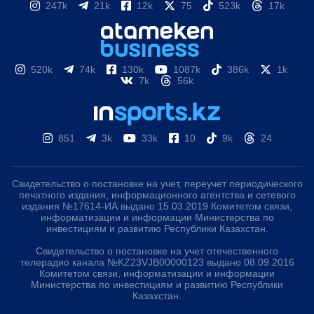
247k
21k
12k
75
523k
17k
520k
74k
130k
1087k
386k
1k
7k
56k
851
3k
33k
10
9k
24
Свидетельство о постановке на учет, переучет периодического
печатного издания, информационного агентства и сетевого
издания №17614-ИА выдано 15.03.2019 Комитетом связи,
информатизации и информации Министерства по
инвестициям и развитию Республики Казахстан.
Свидетельство о постановке на учет отечественного
телерадио канала №KZ23VJB00000123 выдано 08.09.2016
Комитетом связи, информатизации и информации
Министерства по инвестициям и развитию Республики
Казахстан.