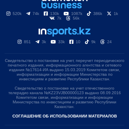
520k
74k
130k
1087k
386k
1k
7k
56k
851
3k
33k
10
9k
24
Свидетельство о постановке на учет, переучет периодического
печатного издания, информационного агентства и сетевого
издания №17614-ИА выдано 15.03.2019 Комитетом связи,
информатизации и информации Министерства по
инвестициям и развитию Республики Казахстан.
Свидетельство о постановке на учет отечественного
телерадио канала №KZ23VJB00000123 выдано 08.09.2016
Комитетом связи, информатизации и информации
Министерства по инвестициям и развитию Республики
Казахстан.
СОГЛАШЕНИЕ ОБ ИСПОЛЬЗОВАНИИ МАТЕРИАЛОВ