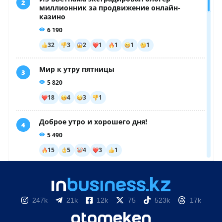
247k
21k
12k
75
523k
17k