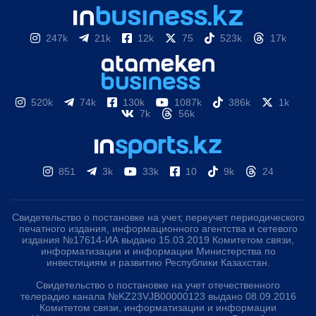
247k
21k
12k
75
523k
17k
520k
74k
130k
1087k
386k
1k
7k
56k
851
3k
33k
10
9k
24
Свидетельство о постановке на учет, переучет периодического
печатного издания, информационного агентства и сетевого
издания №17614-ИА выдано 15.03.2019 Комитетом связи,
информатизации и информации Министерства по
инвестициям и развитию Республики Казахстан.
Свидетельство о постановке на учет отечественного
телерадио канала №KZ23VJB00000123 выдано 08.09.2016
Комитетом связи, информатизации и информации