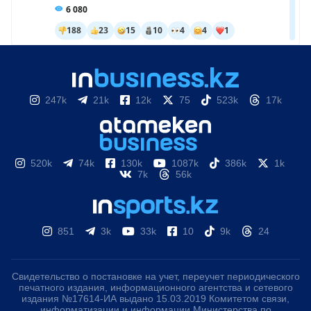
247k
21k
12k
75
523k
17k
520k
74k
130k
1087k
386k
1k
7k
56k
851
3k
33k
10
9k
24
Свидетельство о постановке на учет, переучет периодического
печатного издания, информационного агентства и сетевого
издания №17614-ИА выдано 15.03.2019 Комитетом связи,
информатизации и информации Министерства по