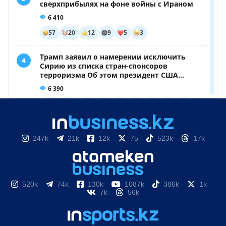
247k
21k
12k
75
523k
17k
520k
74k
130k
1087k
386k
1k
7k
56k