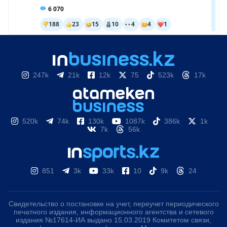
247k
21k
12k
75
523k
17k
520k
74k
130k
1087k
386k
1k
7k
56k
851
3k
33k
10
9k
24
Свидетельство о постановке на учет, переучет периодического
печатного издания, информационного агентства и сетевого
издания №17614-ИА выдано 15.03.2019 Комитетом связи,