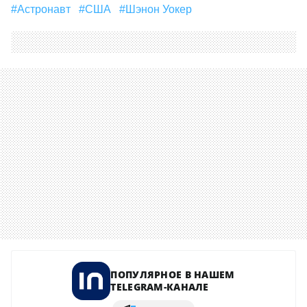
#Астронавт
#США
#Шэнон Уокер