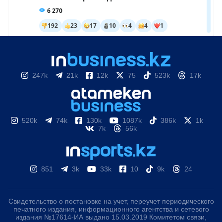
247k
21k
12k
75
523k
17k
520k
74k
130k
1087k
386k
1k
7k
56k
851
3k
33k
10
9k
24
Свидетельство о постановке на учет, переучет периодического
печатного издания, информационного агентства и сетевого
издания №17614-ИА выдано 15.03.2019 Комитетом связи,