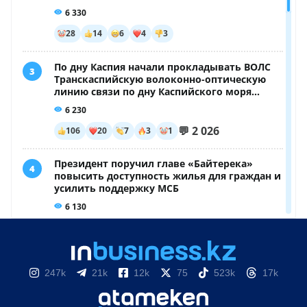
247k
21k
12k
75
523k
17k