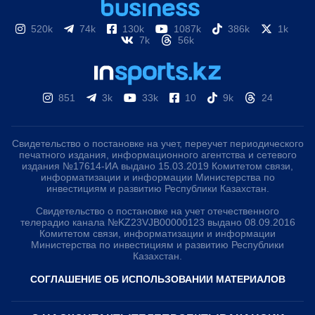
520k
74k
130k
1087k
386k
1k
7k
56k
851
3k
33k
10
9k
24
Свидетельство о постановке на учет, переучет периодического
печатного издания, информационного агентства и сетевого
издания №17614-ИА выдано 15.03.2019 Комитетом связи,
информатизации и информации Министерства по
инвестициям и развитию Республики Казахстан.
Свидетельство о постановке на учет отечественного
телерадио канала №KZ23VJB00000123 выдано 08.09.2016
Комитетом связи, информатизации и информации
Министерства по инвестициям и развитию Республики
Казахстан.
СОГЛАШЕНИЕ ОБ ИСПОЛЬЗОВАНИИ МАТЕРИАЛОВ