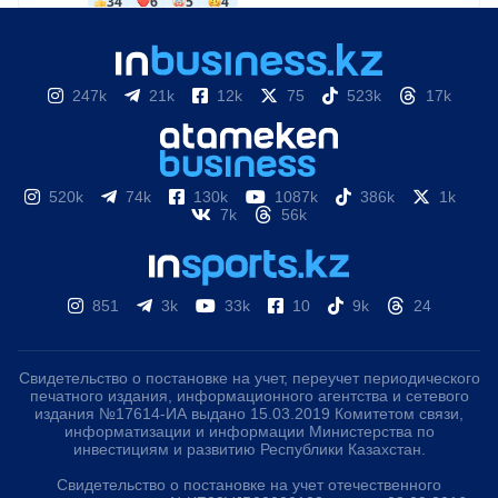
247k
21k
12k
75
523k
17k
520k
74k
130k
1087k
386k
1k
7k
56k
851
3k
33k
10
9k
24
Свидетельство о постановке на учет, переучет периодического
печатного издания, информационного агентства и сетевого
издания №17614-ИА выдано 15.03.2019 Комитетом связи,
информатизации и информации Министерства по
инвестициям и развитию Республики Казахстан.
Свидетельство о постановке на учет отечественного