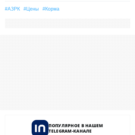
#АЗРК
#цены
#корма