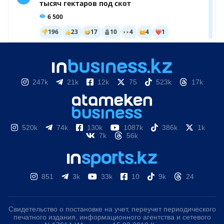
247k
21k
12k
75
523k
17k
520k
74k
130k
1087k
386k
1k
7k
56k
851
3k
33k
10
9k
24
Свидетельство о постановке на учет, переучет периодического
печатного издания, информационного агентства и сетевого