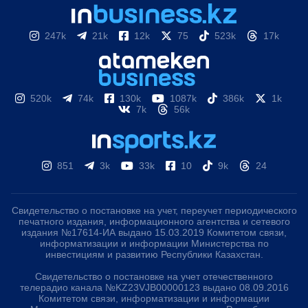
247k
21k
12k
75
523k
17k
520k
74k
130k
1087k
386k
1k
7k
56k
851
3k
33k
10
9k
24
Свидетельство о постановке на учет, переучет периодического
печатного издания, информационного агентства и сетевого
издания №17614-ИА выдано 15.03.2019 Комитетом связи,
информатизации и информации Министерства по
инвестициям и развитию Республики Казахстан.
Свидетельство о постановке на учет отечественного
телерадио канала №KZ23VJB00000123 выдано 08.09.2016
Комитетом связи, информатизации и информации