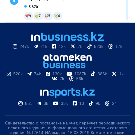
247k
21k
12k
75
523k
17k
520k
74k
130k
1087k
386k
1k
7k
56k
851
3k
33k
10
9k
24
Свидетельство о постановке на учет, переучет периодического
печатного издания, информационного агентства и сетевого
издания №17614-ИА выдано 15.03.2019 Комитетом связи,