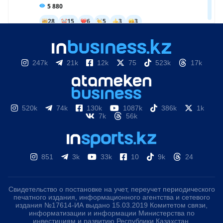
247k
21k
12k
75
523k
17k
520k
74k
130k
1087k
386k
1k
7k
56k
851
3k
33k
10
9k
24
Свидетельство о постановке на учет, переучет периодического
печатного издания, информационного агентства и сетевого
издания №17614-ИА выдано 15.03.2019 Комитетом связи,
информатизации и информации Министерства по
инвестициям и развитию Республики Казахстан.