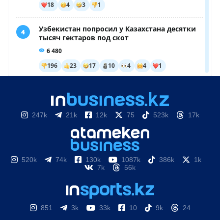
247k
21k
12k
75
523k
17k
520k
74k
130k
1087k
386k
1k
7k
56k
851
3k
33k
10
9k
24