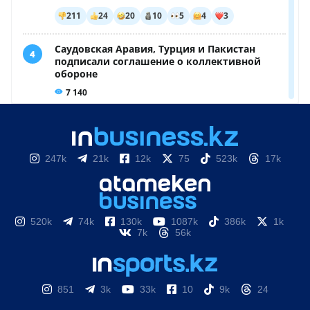
247k
21k
12k
75
523k
17k
520k
74k
130k
1087k
386k
1k
7k
56k
851
3k
33k
10
9k
24