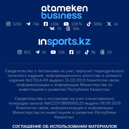
520k
74k
130k
1087k
386k
1k
7k
56k
851
3k
33k
10
9k
24
Свидетельство о постановке на учет, переучет периодического
печатного издания, информационного агентства и сетевого
издания №17614-ИА выдано 15.03.2019 Комитетом связи,
информатизации и информации Министерства по
инвестициям и развитию Республики Казахстан.
Свидетельство о постановке на учет отечественного
телерадио канала №KZ23VJB00000123 выдано 08.09.2016
Комитетом связи, информатизации и информации
Министерства по инвестициям и развитию Республики
Казахстан.
СОГЛАШЕНИЕ ОБ ИСПОЛЬЗОВАНИИ МАТЕРИАЛОВ