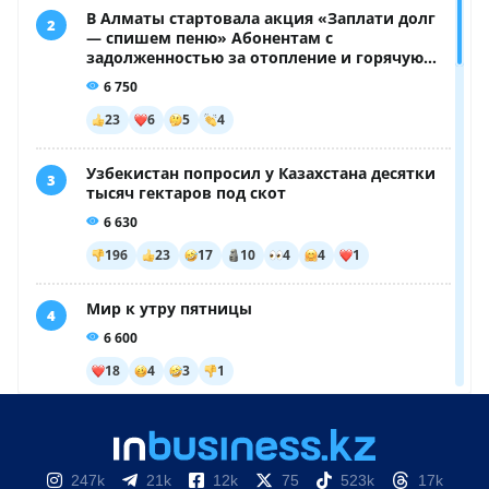
247k
21k
12k
75
523k
17k