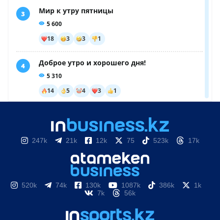
247k
21k
12k
75
523k
17k
520k
74k
130k
1087k
386k
1k
7k
56k