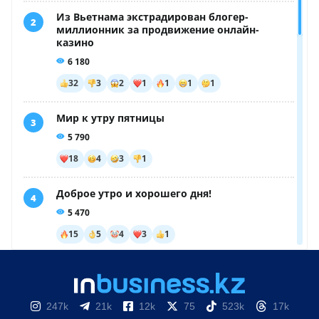
247k
21k
12k
75
523k
17k