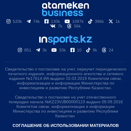
520k
74k
130k
1087k
386k
1k
7k
56k
851
3k
33k
10
9k
24
Свидетельство о постановке на учет, переучет периодического
печатного издания, информационного агентства и сетевого
издания №17614-ИА выдано 15.03.2019 Комитетом связи,
информатизации и информации Министерства по
инвестициям и развитию Республики Казахстан.
Свидетельство о постановке на учет отечественного
телерадио канала №KZ23VJB00000123 выдано 08.09.2016
Комитетом связи, информатизации и информации
Министерства по инвестициям и развитию Республики
Казахстан.
СОГЛАШЕНИЕ ОБ ИСПОЛЬЗОВАНИИ МАТЕРИАЛОВ