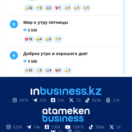
247k
21k
12k
75
523k
17k
520k
74k
130k
1087k
386k
1k
7k
56k