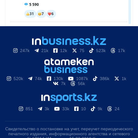
247k
21k
12k
75
523k
17k
520k
74k
130k
1087k
386k
1k
7k
56k
851
3k
33k
10
9k
24
Свидетельство о постановке на учет, переучет периодического
печатного издания, информационного агентства и сетевого