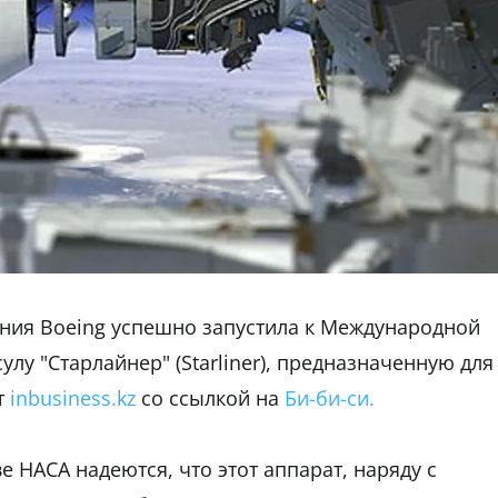
ния Boeing успешно запустила к Международной
лу "Старлайнер" (Starliner), предназначенную для
т
inbusiness.kz
со ссылкой на
Би-би-си.
 НАСА надеются, что этот аппарат, наряду с