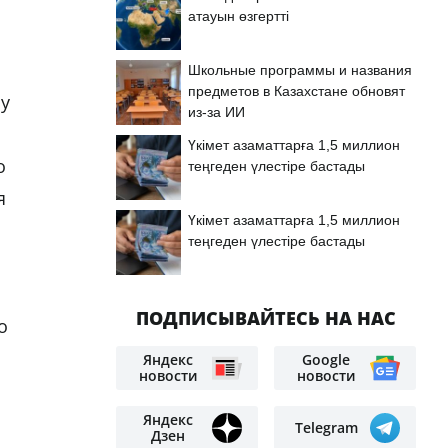
атауын өзгертті
Школьные программы и названия
предметов в Казахстане обновят
му
из-за ИИ
Үкімет азаматтарға 1,5 миллион
о
теңгеден үлестіре бастады
я
Үкімет азаматтарға 1,5 миллион
теңгеден үлестіре бастады
ПОДПИСЫВАЙТЕСЬ НА НАС
о
Яндекс
Google
новости
новости
Яндекс
Telegram
Дзен