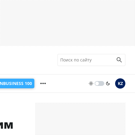
INBUSINESS 100
KZ
им