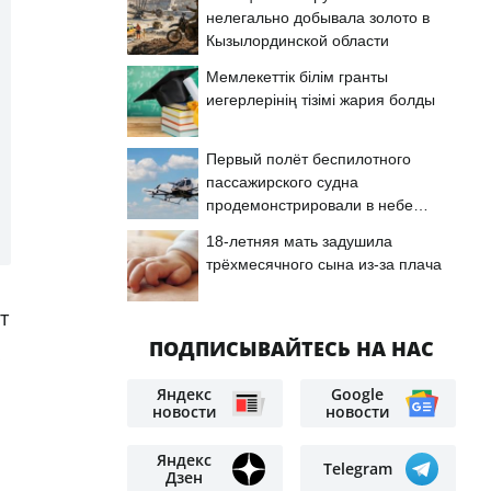
нелегально добывала золото в
Кызылординской области
Мемлекеттік білім гранты
иегерлерінің тізімі жария болды
Первый полёт беспилотного
пассажирского судна
продемонстрировали в небе
Астаны
18-летняя мать задушила
трёхмесячного сына из-за плача
т
ПОДПИСЫВАЙТЕСЬ НА НАС
Яндекс
Google
новости
новости
Яндекс
Telegram
Дзен