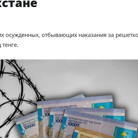
хстане
ких осужденных, отбывающих наказания за решетко
 тенге.