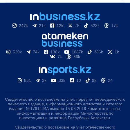
247k
21k
12k
75
523k
17k
520k
74k
130k
1087k
386k
1k
7k
56k
851
3k
33k
10
9k
24
Свидетельство о постановке на учет, переучет периодического
печатного издания, информационного агентства и сетевого
издания №17614-ИА выдано 15.03.2019 Комитетом связи,
информатизации и информации Министерства по
инвестициям и развитию Республики Казахстан.
Свидетельство о постановке на учет отечественного