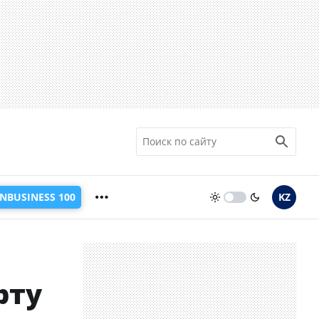
INBUSINESS 100
KZ
рту