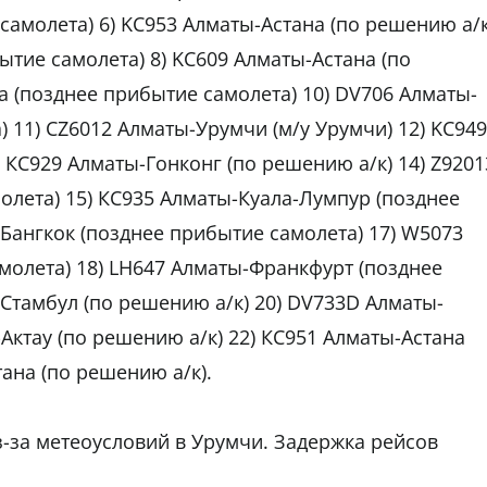
амолета) 6) KC953 Алматы-Астана (по решению а/к
ытие самолета) 8) KC609 Алматы-Астана (по
а (позднее прибытие самолета) 10) DV706 Алматы-
 11) CZ6012 Алматы-Урумчи (м/у Урумчи) 12) KC949
КС929 Алматы-Гонконг (по решению а/к) 14) Z9201
олета) 15) КС935 Алматы-Куала-Лумпур (позднее
Бангкок (позднее прибытие самолета) 17) W5073
молета) 18) LH647 Алматы-Франкфурт (позднее
Стамбул (по решению а/к) 20) DV733D Алматы-
-Актау (по решению а/к) 22) КС951 Алматы-Астана
тана (по решению а/к).
-за метеоусловий в Урумчи. Задержка рейсов