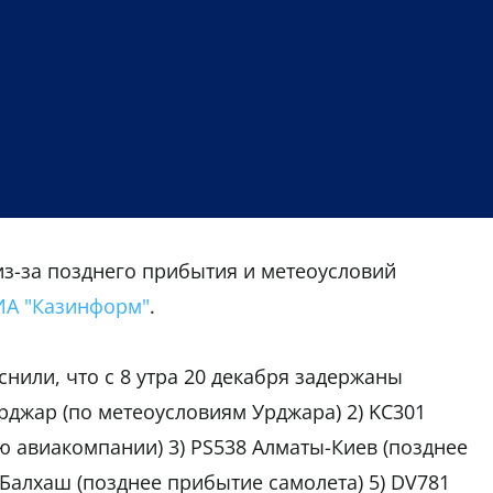
з-за позднего прибытия и метеоусловий
А "Казинформ"
.
нили, что с 8 утра 20 декабря задержаны
рджар (по метеоусловиям Урджара) 2) KC301
 авиакомпании) 3) PS538 Алматы-Киев (позднее
-Балхаш (позднее прибытие самолета) 5) DV781