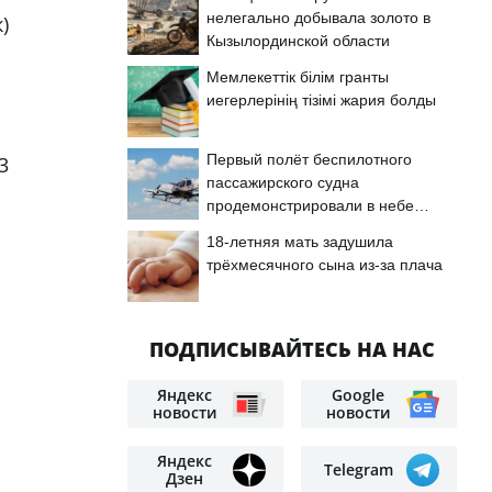
нелегально добывала золото в
)
Кызылординской области
Мемлекеттік білім гранты
иегерлерінің тізімі жария болды
Первый полёт беспилотного
3
пассажирского судна
продемонстрировали в небе
Астаны
18-летняя мать задушила
трёхмесячного сына из-за плача
ПОДПИСЫВАЙТЕСЬ НА НАС
Яндекс
Google
новости
новости
Яндекс
Telegram
Дзен