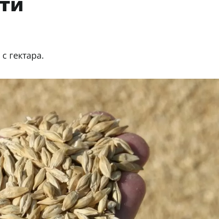
ти
 с гектара.