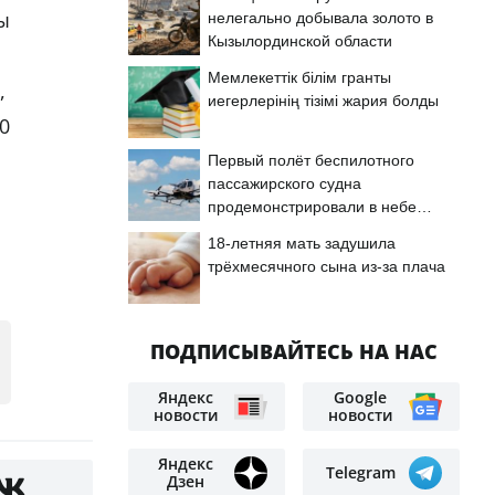
ы
нелегально добывала золото в
Кызылординской области
Мемлекеттік білім гранты
,
иегерлерінің тізімі жария болды
0
Первый полёт беспилотного
пассажирского судна
продемонстрировали в небе
Астаны
18-летняя мать задушила
трёхмесячного сына из-за плача
ПОДПИСЫВАЙТЕСЬ НА НАС
Яндекс
Google
новости
новости
Яндекс
Telegram
Дзен