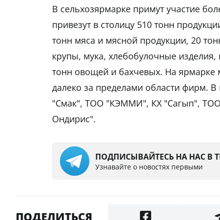
В сельхозярмарке примут участие бол
привезут в столицу 510 тонн продукци
тонн мяса и мясной продукции, 20 тон
крупы, мука, хлебобулочные изделия, 
тонн овощей и бахчевых. На ярмарке
далеко за пределами области фирм. В
"Смак", ТОО "КЭММИ", КХ "Сагып", ТОО
Ондирис".
ПОДПИСЫВАЙТЕСЬ НА НАС В 
Узнавайте о новостях первыми
ПОДЕЛИТЬСЯ