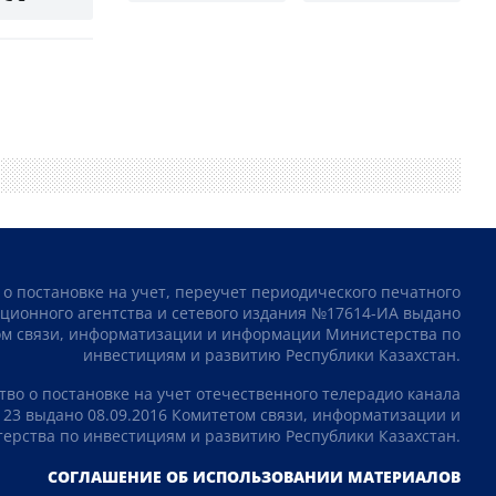
 о постановке на учет, переучет периодического печатного
ционного агентства и сетевого издания №17614-ИА выдано
том связи, информатизации и информации Министерства по
инвестициям и развитию Республики Казахстан.
тво о постановке на учет отечественного телерадио канала
23 выдано 08.09.2016 Комитетом связи, информатизации и
рства по инвестициям и развитию Республики Казахстан.
СОГЛАШЕНИЕ ОБ ИСПОЛЬЗОВАНИИ МАТЕРИАЛОВ