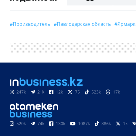
#производитель
#Павлодарская область
#ярмарк
247k
21k
12k
75
523k
17k
520k
74k
130k
1087k
386k
1k