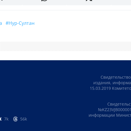
а
#Нур-Султан
Свидетельство
издания, информа
15.03.2019 Комите
Свидетельс
№KZ23VJB000001
информации Министе
7k
56k