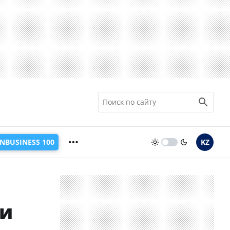
INBUSINESS 100
KZ
ии