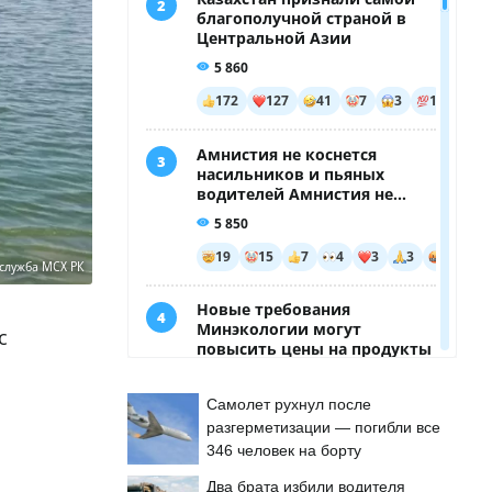
служба МСХ РК
с
Самолет рухнул после
разгерметизации — погибли все
346 человек на борту
Два брата избили водителя