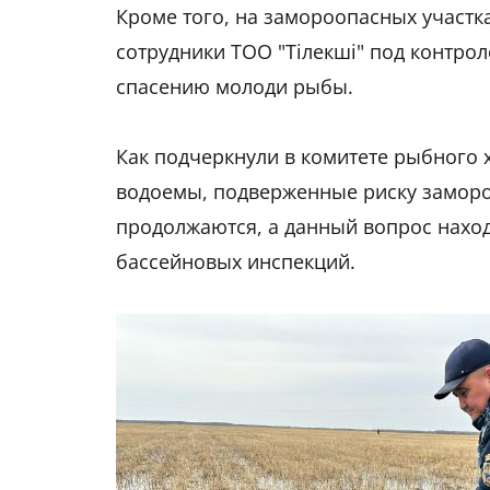
Кроме того, на замороопасных участк
сотрудники ТОО "Тілекші" под контро
спасению молоди рыбы.
Как подчеркнули в комитете рыбного 
водоемы, подверженные риску заморо
продолжаются, а данный вопрос наход
бассейновых инспекций.