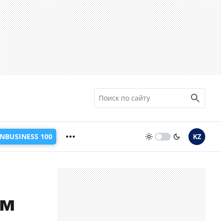
INBUSINESS 100
KZ
ам