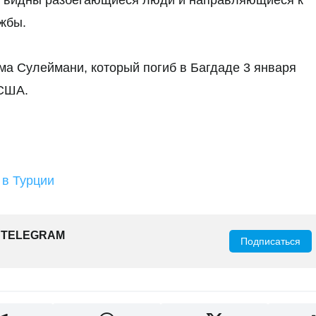
ю, видны разбегающиеся люди и направляющиеся к
жбы.
ма Сулеймани, который погиб в Багдаде 3 января
 США.
 в Турции
 TELEGRAM
Подписаться