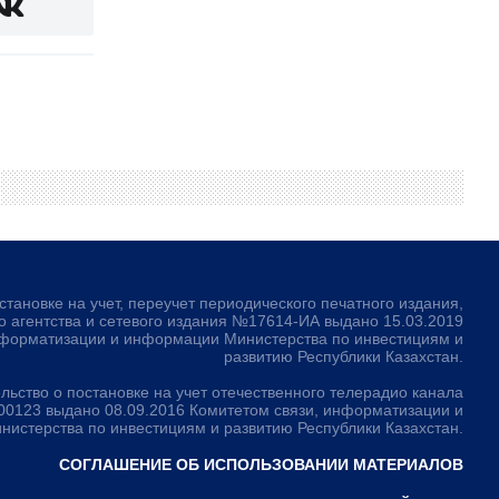
становке на учет, переучет периодического печатного издания,
 агентства и сетевого издания №17614-ИА выдано 15.03.2019
нформатизации и информации Министерства по инвестициям и
развитию Республики Казахстан.
льство о постановке на учет отечественного телерадио канала
123 выдано 08.09.2016 Комитетом связи, информатизации и
истерства по инвестициям и развитию Республики Казахстан.
СОГЛАШЕНИЕ ОБ ИСПОЛЬЗОВАНИИ МАТЕРИАЛОВ