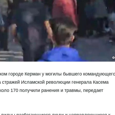
Ф
ском городе Керман у могилы бывшего командующег
а стражей Исламской революции генерала Касема
коло 170 получили ранения и травмы, передает