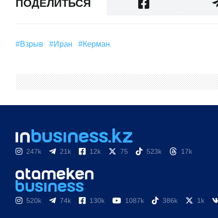
ПОДЕЛИТЬСЯ
#взрыв
#Иран
#Керман
247k
21k
12k
75
523k
17k
520k
74k
130k
1087k
386k
1k