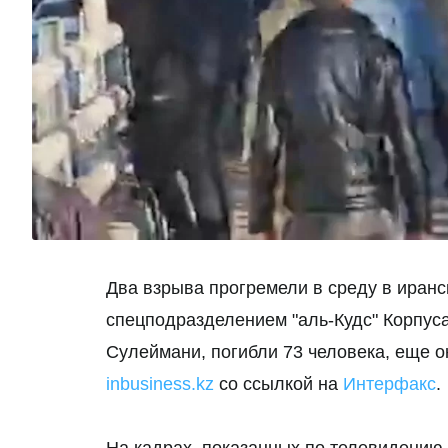
Два взрыва прогремели в среду в иран
спецподразделением "аль-Кудс" Корпус
Сулеймани, погибли 73 человека, еще о
inbusiness.kz
со ссылкой на
Интерфакс
.