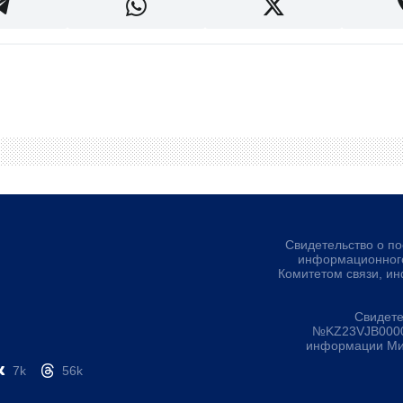
Свидетельство о по
информационного
Комитетом связи, и
Свидете
№KZ23VJB00000
информации Мин
7k
56k